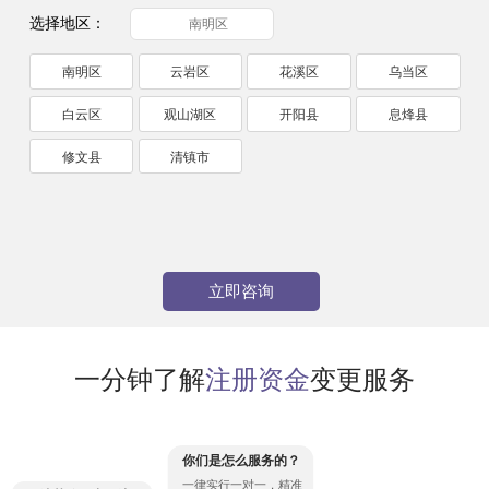
选择地区：
南明区
南明区
云岩区
花溪区
乌当区
白云区
观山湖区
开阳县
息烽县
修文县
清镇市
立即咨询
一分钟了解
注册资金
变更服务
你们是怎么服务的？
一律实行一对一，精准