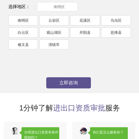
选择地区：
南明区
南明区
云岩区
花溪区
乌当区
白云区
观山湖区
开阳县
息烽县
修文县
清镇市
立即咨询
1分钟了解
进出口资质审批
服务
办理进出口资质有条件
你们是怎么服务的？
限制吗？