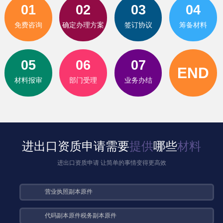
01
02
03
04
免费咨询
确定办理方案
签订协议
筹备材料
05
06
07
END
材料报审
部门受理
业务办结
进出口资质申请需要
提供
哪些
材料
进出口资质申请 让简单的事情变得更高效
营业执照副本原件
代码副本原件税务副本原件